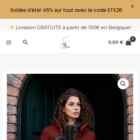
X
Soldes d'été! 45% sur tout avec le code ETE26
Aller
Livraison GRATUITE à partir de 150€ en Belgique!
au
contenu
Rechercher
0,00
€
quantité
de
Veste
Light
Weight
Göteborg
femme
–
ELT