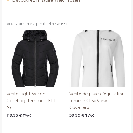
Découvrez l’histoire Waldhausen
Vous aimerez peut-être aussi…
Veste Light Weight
Veste de pluie d’équitation
Göteborg femme – ELT –
femme ClearView –
Noir
Covalliero
119,95
€
59,99
€
TVAC
TVAC