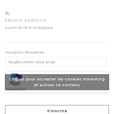
ENVOIS GRATUITS
À partir de 150 € en Belgique
Inscription Newsletter
E
m
a
i
Cliquez pour accepter les cookies marketing
l
et activer ce contenu
*
S'inscrire