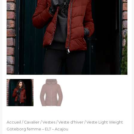
-
Acajou
Accueil
/
Cavalier
/
Vestes
/
Veste d'hiver
/ Veste Light Weight
Göteborg femme – ELT – Acajou