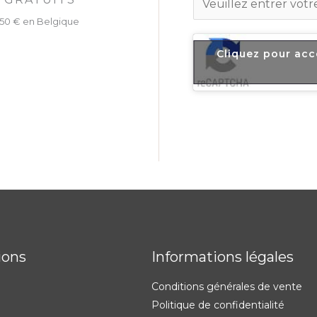
m
 150 € en Belgique
a
i
Cliquez pour acc
l
*
ions
Informations légales
Conditions générales de vente
Politique de confidentialité