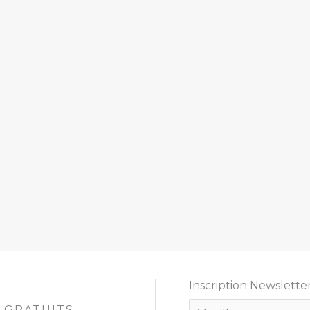
Inscription Newslette
E
 GRATUITS