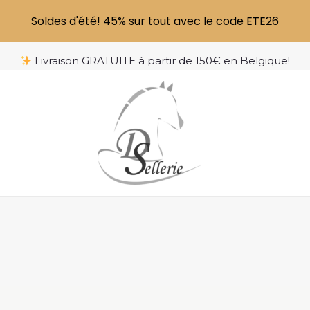
Soldes d'été! 45% sur tout avec le code ETE26
Livraison GRATUITE à partir de 150€ en Belgique!