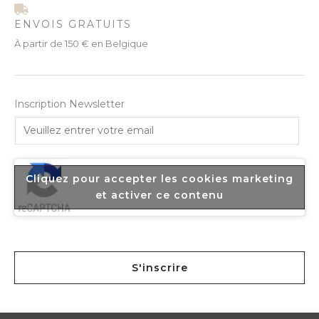
ENVOIS GRATUITS
À partir de 150 € en Belgique
Inscription Newsletter
E
m
a
i
Cliquez pour accepter les cookies marketing
l
et activer ce contenu
*
S'inscrire