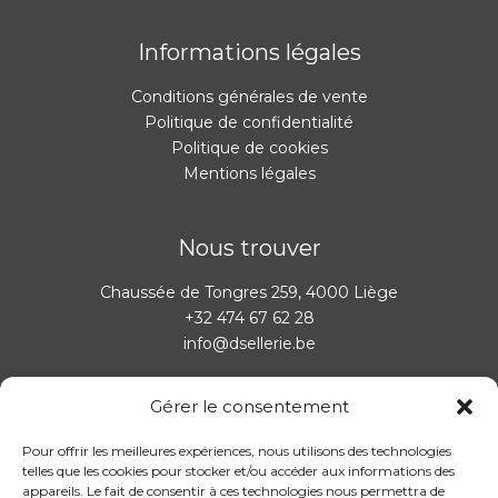
Informations légales
Conditions générales de vente
Politique de confidentialité
Politique de cookies
Mentions légales
Nous trouver
Chaussée de Tongres 259, 4000 Liège
+32 474 67 62 28
info@dsellerie.be
Gérer le consentement
Horaires:
Pour offrir les meilleures expériences, nous utilisons des technologies
Il est possible de prendre rendez-vous en dehors des
telles que les cookies pour stocker et/ou accéder aux informations des
heures d’ouverture via le
formulaire de contact
ou par
appareils. Le fait de consentir à ces technologies nous permettra de