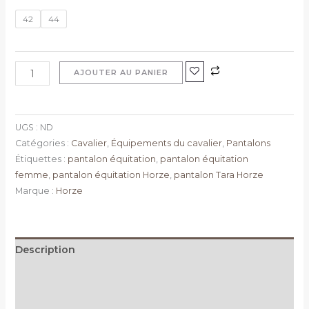
42
44
AJOUTER AU PANIER
UGS :
ND
Catégories :
Cavalier
,
Équipements du cavalier
,
Pantalons
Étiquettes :
pantalon équitation
,
pantalon équitation
femme
,
pantalon équitation Horze
,
pantalon Tara Horze
Marque :
Horze
Description
Informations complémentaires
Avis (0)