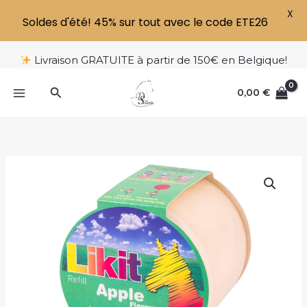
X
Soldes d'été! 45% sur tout avec le code ETE26
Aller
Livraison GRATUITE à partir de 150€ en Belgique!
au
contenu
Rechercher
0,00
€
quantité
de
LIKIT
650G
POMME