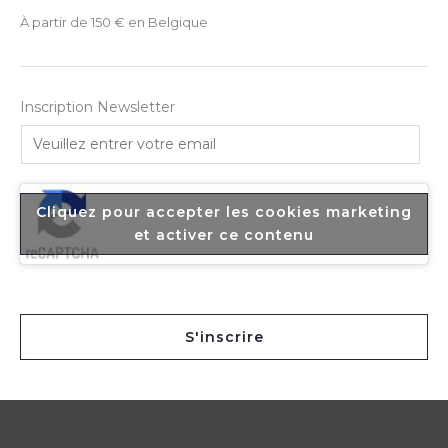
À partir de 150 € en Belgique
Inscription Newsletter
E
m
a
i
Cliquez pour accepter les cookies marketing
l
et activer ce contenu
*
S'inscrire