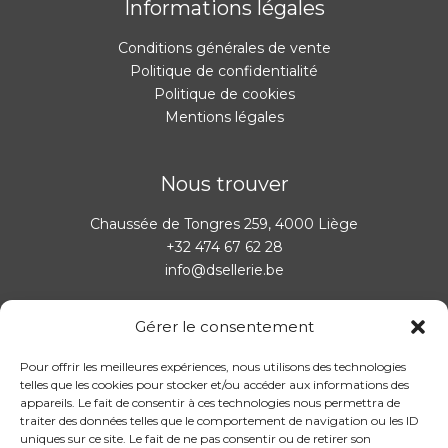
Informations légales
Conditions générales de vente
Politique de confidentialité
Politique de cookies
Mentions légales
Nous trouver
Chaussée de Tongres 259, 4000 Liège
+32 474 67 62 28
info@dsellerie.be
Gérer le consentement
Horaires:
Pour offrir les meilleures expériences, nous utilisons des technologies
Il est possible de prendre rendez-vous en dehors des
telles que les cookies pour stocker et/ou accéder aux informations des
heures d’ouverture via le
formulaire de contact
ou par
appareils. Le fait de consentir à ces technologies nous permettra de
traiter des données telles que le comportement de navigation ou les ID
téléphone au
+32 474 67 62 28
uniques sur ce site. Le fait de ne pas consentir ou de retirer son