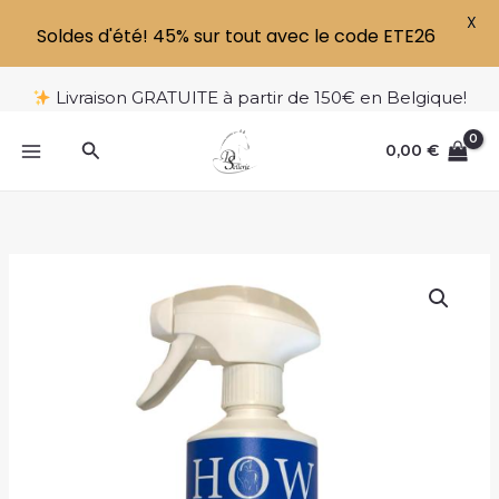
X
Soldes d'été! 45% sur tout avec le code ETE26
Aller
Livraison GRATUITE à partir de 150€ en Belgique!
au
contenu
Rechercher
0,00
€
quantité
de
GROWTH
SPRAY
500ML