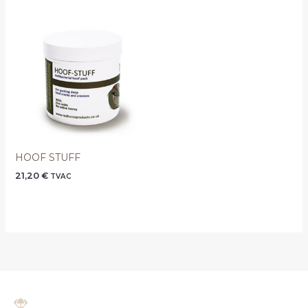
HOOF STUFF
21,20
€
TVAC