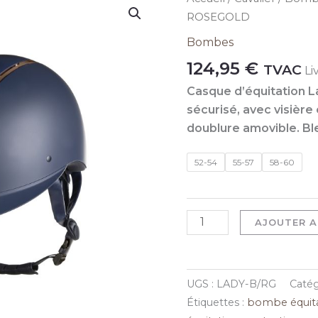
de
ROSEGOLD
BOMBE
Bombes
LADY
124,95
€
TVAC
Li
SHIELD
BLEU/
Casque d’équitation L
ROSEGOLD
sécurisé, avec visière
doublure amovible. Ble
52-54
55-57
58-60
AJOUTER A
UGS :
LADY-B/RG
Catég
Étiquettes :
bombe équit