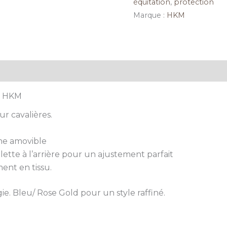
équitation
,
protection
Marque :
HKM
plémentaires
Avis (0)
 – HKM
r cavalières.
ne amovible
tte à l’arrière pour un ajustement parfait
ent en tissu.
ie. Bleu/ Rose Gold pour un style raffiné.