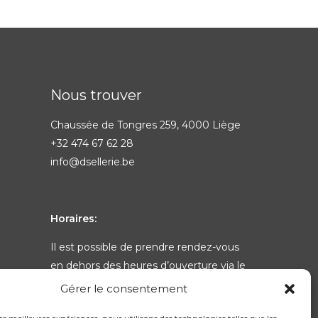
Nous trouver
Chaussée de Tongres 259, 4000 Liège
+32 474 67 62 28
info@dsellerie.be
Horaires:
Il est possible de prendre rendez-vous
en dehors des heures d’ouverture via le
formulaire de contact
ou par téléphone
Gérer le consentement
au
+32 474 67 62 28