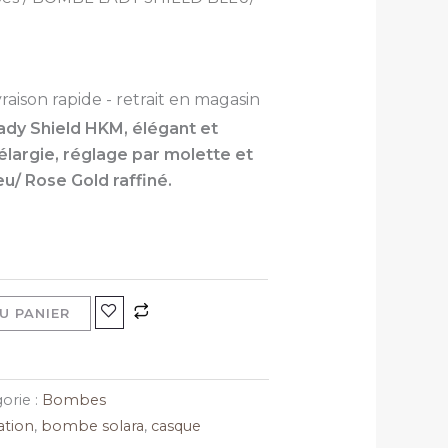
vraison rapide - retrait en magasin
ady Shield HKM, élégant et
 élargie, réglage par molette et
u/ Rose Gold raffiné.
U PANIER
orie :
Bombes
ation
,
bombe solara
,
casque