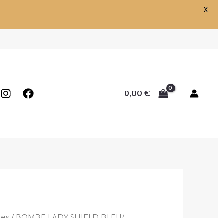
X
0,00
€
es
/ BOMBE LADY SHIELD BLEU/