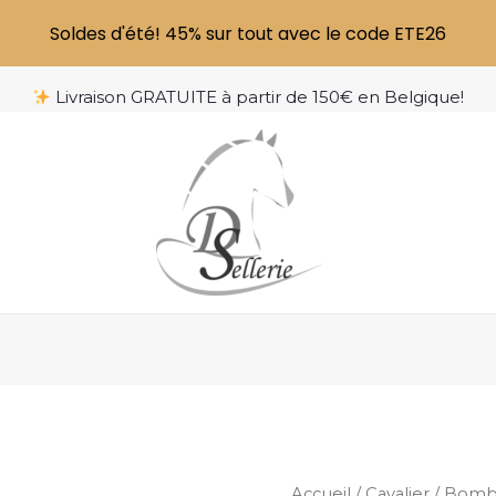
Soldes d'été! 45% sur tout avec le code ETE26
Livraison GRATUITE à partir de 150€ en Belgique!
quantité
Accueil
/
Cavalier
/
Bomb