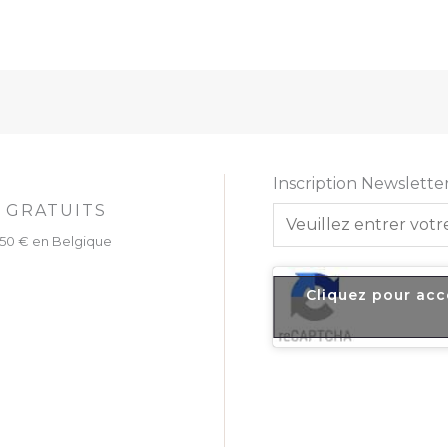
Inscription Newslette
 GRATUITS
E
m
 150 € en Belgique
a
i
Cliquez pour acc
l
*