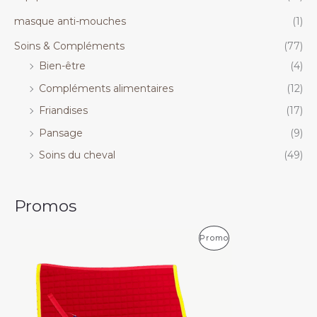
masque anti-mouches
(1)
Soins & Compléments
(77)
Bien-être
(4)
Compléments alimentaires
(12)
Friandises
(17)
Pansage
(9)
Soins du cheval
(49)
Promos
P
P
Promo
l
a
R
g
e
O
d
e
D
p