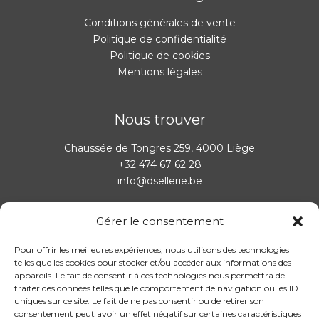
Conditions générales de vente
Politique de confidentialité
Politique de cookies
Mentions légales
Nous trouver
Chaussée de Tongres 259, 4000 Liège
+32 474 67 62 28
info@dsellerie.be
Gérer le consentement
Horaires:
Pour offrir les meilleures expériences, nous utilisons des technologies
Il est possible de prendre rendez-vous en dehors des
telles que les cookies pour stocker et/ou accéder aux informations des
heures d’ouverture via le
formulaire de contact
ou par
appareils. Le fait de consentir à ces technologies nous permettra de
traiter des données telles que le comportement de navigation ou les ID
téléphone au
+32 474 67 62 28
uniques sur ce site. Le fait de ne pas consentir ou de retirer son
consentement peut avoir un effet négatif sur certaines caractéristiques
DI-LU
: FERMÉ/
MA-ME
: 14H00-18H00 /
JE-VE-SA
: 10H30-