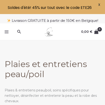
X
Soldes d'été! 45% sur tout avec le code ETE26
Aller
Livraison GRATUITE à partir de 150€ en Belgique!
au
contenu
Rechercher
0,00
€
Plaies et entretiens
peau/poil
Plaies & entretiens peau/poil, soins spécifiques pour
nettoyer, désinfecter et entretenir la peau et la robe des
chevaux.