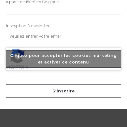
À partir de 150 € en Belgique
Inscription Newsletter
E
m
a
i
Cliquez pour accepter les cookies marketing
l
et activer ce contenu
*
S'inscrire